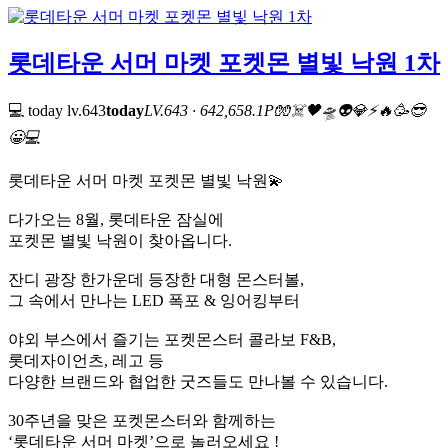
롯데타운 서머 마켓 포켓몬 별빛 낙원 1차
💻 today
lv.643
today
LV.643 · 642,658.1P
🧤
☠️
🖤
🛸
👽
💎
⚡
🔥
🥳
😎
😀
💻
롯데타운 서머 마켓 포켓몬 별빛 낙원💫
다가오는 8월, 롯데타운 잠실에
포켓몬 별빛 낙원이 찾아옵니다.
잔디 광장 한가운데 등장한 대형 몬스터볼,
그 속에서 만나는 LED 폭포 & 잉어킹부터
야외 부스에서 즐기는 포켓몬스터 콜라보 F&B,
롯데자이언츠, 레고 등
다양한 브랜드와 협업한 굿즈들도 만나볼 수 있습니다.
30주년을 맞은 포켓몬스터와 함께하는
‘롯데타운 서머 마켓’으로 놀러오세요 !