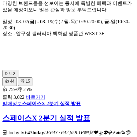
다양한 브랜드들을 선보이는 동시에 특별한 혜택과 이벤트가
있을 예정이오니 많은 관심과 방문 부탁드립니다.
일정 : 08. 07(금) - 08. 19(수) / 월-목(10:30-20:00), 금-일(10:30-
20:30)
장소 : 압구정 갤러리아 백화점 명품관 WEST 3F
더보기
👍
44
👎
15
👍 75%
👎 25%
클릭 3,022
바로가기
발매정보
스페이스X 2분기 실적 발표
스페이스X 2분기 실적 발표
💻 today
lv.643
today
LV.643 · 642,658.1P
🧤
☠️
🖤
🛸
👽
💎
⚡
🔥
🥳
😎