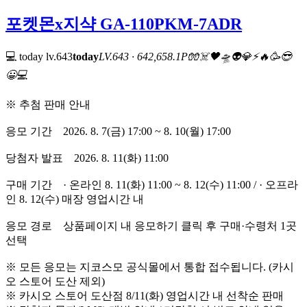
포켓몬x지샥 GA-110PKM-7ADR
💻 today
lv.643
today
LV.643 · 642,658.1P
🧤
☠️
🖤
🛸
👽
💎
⚡
🔥
🥳
😎
😀
💻
※ 추첨 판매 안내
응모 기간 2026. 8. 7(금) 17:00 ~ 8. 10(월) 17:00
당첨자 발표 2026. 8. 11(화) 11:00
구매 기간 · 온라인 8. 11(화) 11:00 ~ 8. 12(수) 11:00 / · 오프라
인 8. 12(수) 매장 영업시간 내
응모 경로 상품페이지 내 응모하기 클릭 후 구매·수령처 1곳
선택
※ 모든 응모는 지코스모 공식몰에서 통합 접수됩니다. (카시
오 스토어 도산 제외)
※ 카시오 스토어 도산점 8/11(화) 영업시간 내 선착순 판매