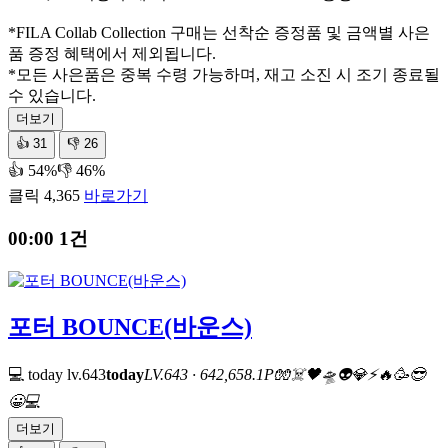
*FILA Collab Collection 구매는 선착순 증정품 및 금액별 사은
품 증정 혜택에서 제외됩니다.
*모든 사은품은 중복 수령 가능하며, 재고 소진 시 조기 종료될
수 있습니다.
더보기
👍
31
👎
26
👍 54%
👎 46%
클릭 4,365
바로가기
00:00
1건
포터 BOUNCE(바운스)
💻 today
lv.643
today
LV.643 · 642,658.1P
🧤
☠️
🖤
🛸
👽
💎
⚡
🔥
🥳
😎
😀
💻
더보기