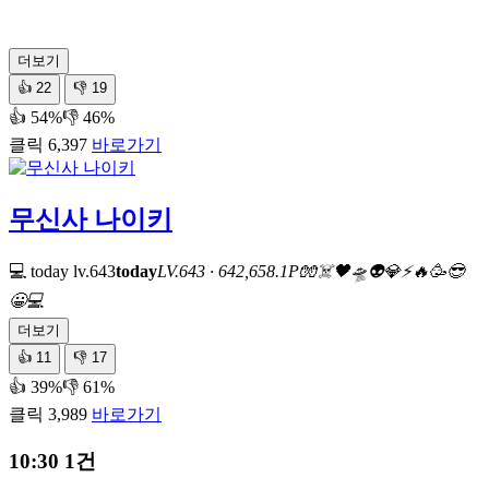
더보기
👍
22
👎
19
👍 54%
👎 46%
클릭 6,397
바로가기
무신사 나이키
💻 today
lv.643
today
LV.643 · 642,658.1P
🧤
☠️
🖤
🛸
👽
💎
⚡
🔥
🥳
😎
😀
💻
더보기
👍
11
👎
17
👍 39%
👎 61%
클릭 3,989
바로가기
10:30
1건