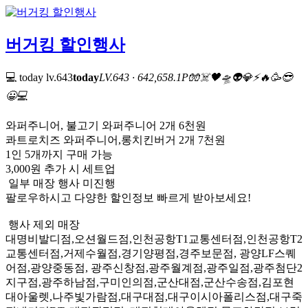
버거킹 할인행사
💻 today
lv.643
today
LV.643 · 642,658.1P
🧤
☠️
🖤
🛸
👽
💎
⚡
🔥
🥳
😎
😀
💻
와퍼주니어, 불고기 와퍼주니어 2개 6천원
콰트로치즈 와퍼주니어,롱치킨버거 2개 7천원
1인 5개까지 구매 가능
3,000원 추가 시 세트업
일부 매장 행사 미진행
팔로우하시고 다양한 할인정보 빠르게 받아보세요!
행사 제외 매장
대명비발디점,오션월드점,인천공항T1교통센터점,인천공항T2
교통센터점,거제수월점,경기양평점,경주보문점, 광양LF스퀘
어점,광양중동점, 광주신창점,광주월계점,광주일점,광주첨단2
지구점,광주하남점,구미인의점,군산대점,군산수송점,김포현
대아울렛,나주빛가람점,대구대점,대구이시아폴리스점,대구죽