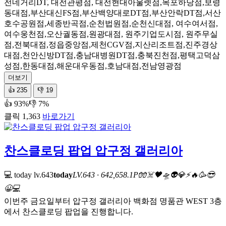
전네거리DT, 대전관평점, 대전현대아울렛점,목포하당점,보령
동대점,부산대신FS점,부산백양대로DT점,부산안락DT점,서산
호수공원점,세종반곡점,순천법원점,순천신대점, 여수여서점,
여수웅천점,오산궐동점,원광대점, 원주기업도시점, 원주무실
점,전북대점,정읍중앙점,제천CGV점,지산리조트점,진주경상
대점,천안신방DT점,충남대병원DT점,충북진천점,평택고덕삼
성점,한동대점,해운대우동점,호남대점,전남영광점
더보기
👍
235
👎
19
👍 93%
👎 7%
클릭 1,363
바로가기
찬스클로딩 팝업 압구정 갤러리아
💻 today
lv.643
today
LV.643 · 642,658.1P
🧤
☠️
🖤
🛸
👽
💎
⚡
🔥
🥳
😎
😀
💻
이번주 금요일부터 압구정 갤러리아 백화점 명품관 WEST 3층
에서 찬스클로딩 팝업을 진행합니다.