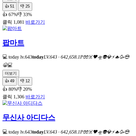
👍
51
👎
25
👍 67%
👎 33%
클릭 1,081
바로가기
팝마트
💻 today
lv.643
today
LV.643 · 642,658.1P
🧤
☠️
🖤
🛸
👽
💎
⚡
🔥
🥳
😎
😀
💻
더보기
👍
49
👎
12
👍 80%
👎 20%
클릭 1,306
바로가기
무신사 아디다스
💻 today
lv.643
today
LV.643 · 642,658.1P
🧤
☠️
🖤
🛸
👽
💎
⚡
🔥
🥳
😎