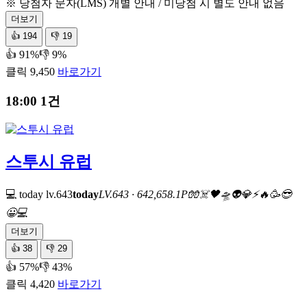
※ 당첨자 문자(LMS) 개별 안내 / 미당첨 시 별도 안내 없음
더보기
👍
194
👎
19
👍 91%
👎 9%
클릭 9,450
바로가기
18:00
1건
스투시 유럽
💻 today
lv.643
today
LV.643 · 642,658.1P
🧤
☠️
🖤
🛸
👽
💎
⚡
🔥
🥳
😎
😀
💻
더보기
👍
38
👎
29
👍 57%
👎 43%
클릭 4,420
바로가기