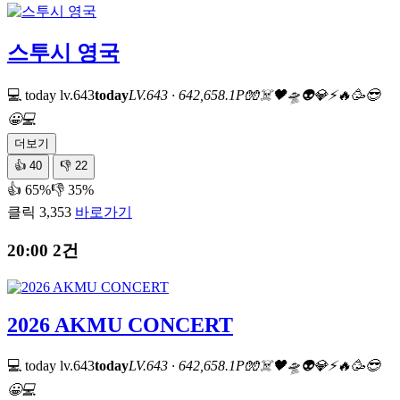
스투시 영국
💻 today
lv.643
today
LV.643 · 642,658.1P
🧤
☠️
🖤
🛸
👽
💎
⚡
🔥
🥳
😎
😀
💻
더보기
👍
40
👎
22
👍 65%
👎 35%
클릭 3,353
바로가기
20:00
2건
2026 AKMU CONCERT
💻 today
lv.643
today
LV.643 · 642,658.1P
🧤
☠️
🖤
🛸
👽
💎
⚡
🔥
🥳
😎
😀
💻