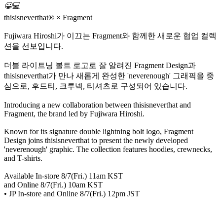
😀
💻
thisisneverthat® × Fragment
Fujiwara Hiroshi가 이끄는 Fragment와 함께한 새로운 협업 컬렉
션을 선보입니다.
더블 라이트닝 볼트 로고로 잘 알려진 Fragment Design과
thisisneverthat가 만나 새롭게 완성한 'neverenough' 그래픽을 중
심으로, 후드티, 크루넥, 티셔츠로 구성되어 있습니다.
Introducing a new collaboration between thisisneverthat and
Fragment, the brand led by Fujiwara Hiroshi.
Known for its signature double lightning bolt logo, Fragment
Design joins thisisneverthat to present the newly developed
'neverenough' graphic. The collection features hoodies, crewnecks,
and T-shirts.
Available In-store 8/7(Fri.) 11am KST
and Online 8/7(Fri.) 10am KST
• JP In-store and Online 8/7(Fri.) 12pm JST