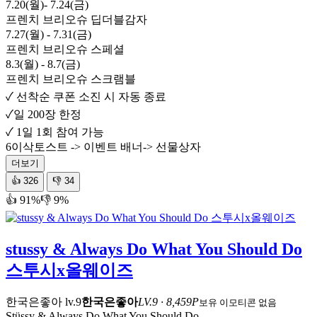
7.20(월)- 7.24(금)
프렌치 브리오슈 딥더블감자
7.27(월) - 7.31(금)
프렌치 브리오슈 스페셜
8.3(월) - 8.7(금)
프렌치 브리오슈 스크램블
✓ 선착순 쿠폰 소진 시 자동 종료
✓일 200장 한정
✓ 1일 1회 참여 가능
6이삭토스트 -> 이벤트 배너-> 선물상자
더보기
👍
326
👎
34
👍 91%
👎 9%
stussy & Always Do What You Should Do
스투시x올웨이즈
한국은좋아
lv.9
한국은좋아
LV.9 · 8,459P
보유 이모티콘 없음
Stüssy & Always Do What You Should Do