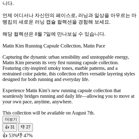
니다.
언제 어디서나 자신만의 페이스로, 러닝과 일상을 아우르는 마
뗑킴의 새로운 러닝 캡슐 컬렉션을 경험해 보세요.
해당 컬렉션은 8월 7일에 만나보실 수 있습니다.
Matin Kim Running Capsule Collection, Matin Pace
Capturing the dynamic urban sensibility and unstoppable energy,
Matin Kim presents its very first running capsule collection.
Featuring city-inspired smoky tones, marble patterns, and a
restrained color palette, this collection offers versatile layering styles
designed for both running and everyday life.
Experience Matin Kim’s new running capsule collection that
seamlessly bridges running and daily life—allowing you to move at
your own pace, anytime, anywhere.
This collection will be available on August 7th.
더보기
👍
31
👎
27
👍 53%
👎 47%