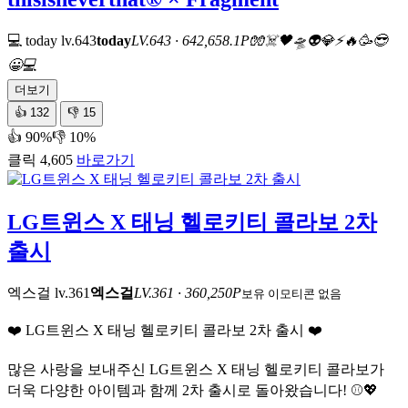
💻 today
lv.643
today
LV.643 · 642,658.1P
🧤
☠️
🖤
🛸
👽
💎
⚡
🔥
🥳
😎
😀
💻
더보기
👍
132
👎
15
👍 90%
👎 10%
클릭 4,605
바로가기
LG트윈스 X 태닝 헬로키티 콜라보 2차
출시
엑스걸
lv.361
엑스걸
LV.361 · 360,250P
보유 이모티콘 없음
❤️ LG트윈스 X 태닝 헬로키티 콜라보 2차 출시 ❤️
많은 사랑을 보내주신 LG트윈스 X 태닝 헬로키티 콜라보가
더욱 다양한 아이템과 함께 2차 출시로 돌아왔습니다! ⚾💖