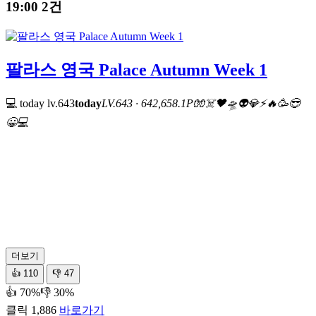
19:00
2건
팔라스 영국 Palace Autumn Week 1
💻 today
lv.643
today
LV.643 · 642,658.1P
🧤
☠️
🖤
🛸
👽
💎
⚡
🔥
🥳
😎
😀
💻
더보기
👍
110
👎
47
👍 70%
👎 30%
클릭 1,886
바로가기