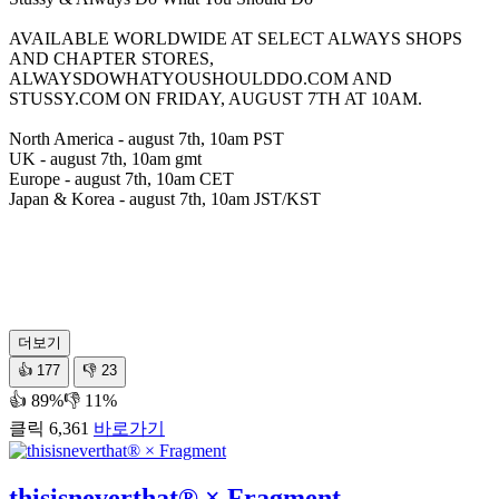
AVAILABLE WORLDWIDE AT SELECT ALWAYS SHOPS
AND CHAPTER STORES,
ALWAYSDOWHATYOUSHOULDDO.COM AND
STUSSY.COM ON FRIDAY, AUGUST 7TH AT 10AM.
North America - august 7th, 10am PST
UK - august 7th, 10am gmt
Europe - august 7th, 10am CET
Japan & Korea - august 7th, 10am JST/KST
더보기
👍
177
👎
23
👍 89%
👎 11%
클릭 6,361
바로가기
thisisneverthat® × Fragment