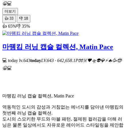
😀
💻
더보기
👍
33
👎
18
👍 65%
👎 35%
마뗑킴 러닝 캡슐 컬렉션, Matin Pace
💻 today
lv.643
today
LV.643 · 642,658.1P
🧤
☠️
🖤
🛸
👽
💎
⚡
🔥
🥳
😎
😀
💻
마뗑킴 러닝 캡슐 컬렉션, Matin Pace
역동적인 도시의 감성과 거침없는 에너지를 담아낸 마뗑킴의
첫번째 러닝 캡슐 컬렉션.
도시의 스모키한 무드와 마블 패턴, 절제된 컬러감을 더해 러
닝은 물론 일상에서도 자유로운 레이어드 스타일링을 제안합