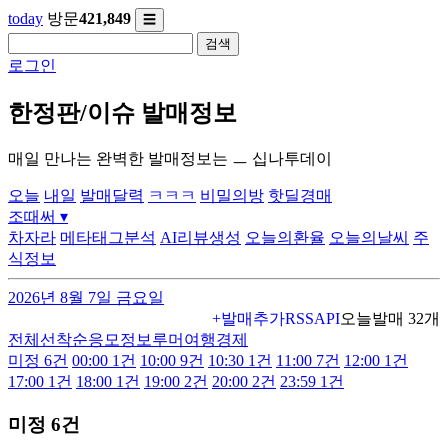
today
방문
421,849
☰
검색
로그인
한정판/이슈 발매정보
매일 만나는 완벽한 발매정보는 ㅡ 십나투데이
오늘
내일
발매달력
ㅋㅋㅋ
비밀의방
핫딜경매
조때써
▾
차자라
메타태그분석
AI리뷰생성
오늘의환율
오늘의날씨
주
식정보
2026년 8월 7일 금요일
+발매추가
오늘발매 32개
RSS
API
전체
선착순
응모
정보
루머
여행
경제
미정
6건
00:00
1건
10:00
9건
10:30
1건
11:00
7건
12:00
1건
17:00
1건
18:00
1건
19:00
2건
20:00
2건
23:59
1건
미정
6건