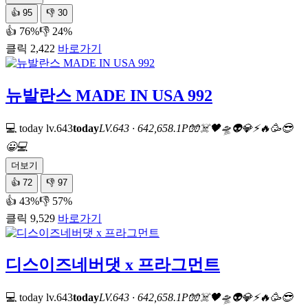
👍
95
👎
30
👍 76%
👎 24%
클릭 2,422
바로가기
뉴발란스 MADE IN USA 992
💻 today
lv.643
today
LV.643 · 642,658.1P
🧤
☠️
🖤
🛸
👽
💎
⚡
🔥
🥳
😎
😀
💻
더보기
👍
72
👎
97
👍 43%
👎 57%
클릭 9,529
바로가기
디스이즈네버댓 x 프라그먼트
💻 today
lv.643
today
LV.643 · 642,658.1P
🧤
☠️
🖤
🛸
👽
💎
⚡
🔥
🥳
😎