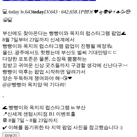
💻 today
lv.643
today
LV.643 · 642,658.1P
🧤
☠️
🖤
🛸
👽
💎
⚡
🔥
🥳
😎
😀
💻
부산에도 찾아온다는 빵빵이와 옥지의 럽스타그램 팝업🌊
8월 7일부터 23일까지 신세계에서
빵빵이와 옥지의 럽스타그램 팝업이 진행될 예정!🙋‍
울산, 광주에서도 핫했는데 부산도 벌써 기대만땅ㄷㄷ
다양한 포토존은 물론, 소장욕 뿜뿜하는
킹받고 귀여운 신상 굿즈들까지 구경할 생각에 신난다구><
빵빵이 덕후는 팝업 시작하면 달려가서
양손 두둑하게 쟁여와야 해~😘❤
@@빵빵아 옥지얌 딱 기다려!
-
🌊 빵빵이와 옥지의 럽스타그램 in 부산
📍신세계 센텀시티점 B1 이벤트홀
📆 8월 7일 ~ 8월 23일까지
✔️ 이해를 돕기위한 타 지역 팝업 사진을 참고했습니다 :)
더보기