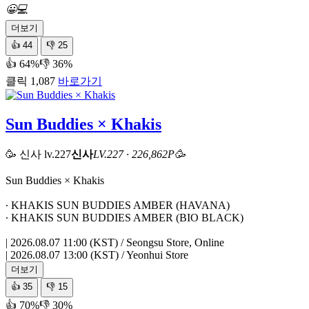
😀
💻
더보기
👍
44
👎
25
👍 64%
👎 36%
클릭 1,087
바로가기
Sun Buddies × Khakis
🥳 신사
lv.227
신사
LV.227 · 226,862P
🥳
Sun Buddies × Khakis
∙ KHAKIS SUN BUDDIES AMBER (HAVANA)
∙ KHAKIS SUN BUDDIES AMBER (BIO BLACK)
| 2026.08.07 11:00 (KST) / Seongsu Store, Online
| 2026.08.07 13:00 (KST) / Yeonhui Store
더보기
👍
35
👎
15
👍 70%
👎 30%