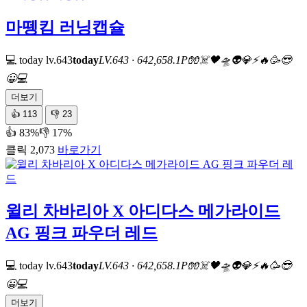
마뗑킴 러닝캡슐
💻 today
lv.643
today
LV.643 · 642,658.1P
🧤
☠️
🖤
🛸
👽
💎
⚡
🔥
🥳
😎
😀
💻
더보기
👍
113
👎
23
👍 83%
👎 17%
클릭 2,073
바로가기
윌리 차바리아 X 아디다스 메가라이드
AG 핑크 파우더 레드
💻 today
lv.643
today
LV.643 · 642,658.1P
🧤
☠️
🖤
🛸
👽
💎
⚡
🔥
🥳
😎
😀
💻
더보기