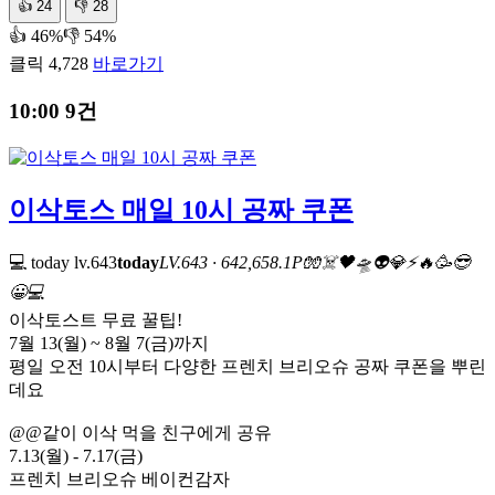
👍
24
👎
28
👍 46%
👎 54%
클릭 4,728
바로가기
10:00
9건
이삭토스 매일 10시 공짜 쿠폰
💻 today
lv.643
today
LV.643 · 642,658.1P
🧤
☠️
🖤
🛸
👽
💎
⚡
🔥
🥳
😎
😀
💻
이삭토스트 무료 꿀팁!
7월 13(월) ~ 8월 7(금)까지
평일 오전 10시부터 다양한 프렌치 브리오슈 공짜 쿠폰을 뿌린
데요
@@같이 이삭 먹을 친구에게 공유
7.13(월) - 7.17(금)
프렌치 브리오슈 베이컨감자