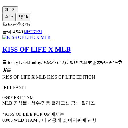
더보기
👍
26
👎
15
👍 63%
👎 37%
클릭 4,946
바로가기
KISS OF LIFE X MLB
💻 today
lv.643
today
LV.643 · 642,658.1P
🧤
☠️
🖤
🛸
👽
💎
⚡
🔥
🥳
😎
😀
💻
KISS OF LIFE X MLB KISS OF LIFE EDITION
[RELEASE]
08/07 FRI 11AM
MLB 공식몰 · 성수/명동 플래그십 공식 릴리즈
*KISS OF LIFE POP-UP 에서는
08/05 WED 11AM부터 선공개 및 예약판매 진행