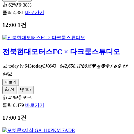
👍 62%
👎 38%
클릭 4,381
바로가기
12:00
1건
전북현대모터스FC × 다크룸스튜디오
💻 today
lv.643
today
LV.643 · 642,658.1P
🧤
☠️
🖤
🛸
👽
💎
⚡
🔥
🥳
😎
😀
💻
더보기
👍
74
👎
107
👍 41%
👎 59%
클릭 8,479
바로가기
17:00
1건