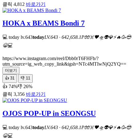
클릭 4,812
바로가기
HOKA x BEAMS Bondi 7
💻 today
lv.643
today
LV.643 · 642,658.1P
🧤
☠️
🖤
🛸
👽
💎
⚡
🔥
🥳
😎
😀
💻
https://www.instagram.com/reel/Dbb0rT6FHFb/?
utm_source=ig_web_copy_link&igsh=NTc4MTIwNjQ2YQ==
더보기
👍
31
👎
11
👍 74%
👎 26%
클릭 3,356
바로가기
OJOS POP-UP in SEONGSU
💻 today
lv.643
today
LV.643 · 642,658.1P
🧤
☠️
🖤
🛸
👽
💎
⚡
🔥
🥳
😎
😀
💻