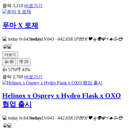
클릭 3,210
바로가기
푸마 X 로제
💻 today
lv.643
today
LV.643 · 642,658.1P
🧤
☠️
🖤
🛸
👽
💎
⚡
🔥
🥳
😎
😀
💻
더보기
👍
30
👎
23
👍 57%
👎 43%
클릭 2,769
바로가기
Helinox x Osprey x Hydro Flask x OXO
협업 출시
💻 today
lv.643
today
LV.643 · 642,658.1P
🧤
☠️
🖤
🛸
👽
💎
⚡
🔥
🥳
😎
😀
💻