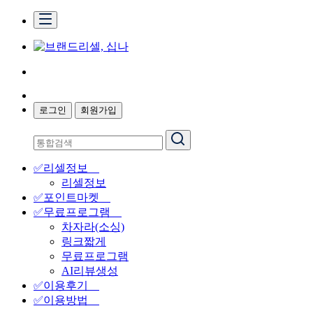
로그인
회원가입
✅리셀정보
리셀정보
✅포인트마켓
✅무료프로그램
차자라(소싱)
링크짧게
무료프로그램
AI리뷰생성
✅이용후기
✅이용방법